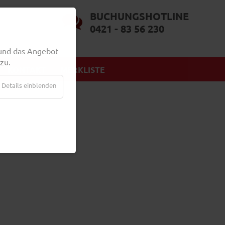
BUCHUNGSHOTLINE
0421 - 83 56 230
und das Angebot
zu.
KONTAKT
MERKLISTE
Details einblenden