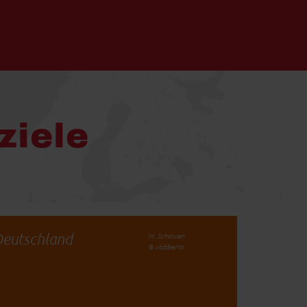
ziele
eutschland
W. Scholvien
© visitBerlin