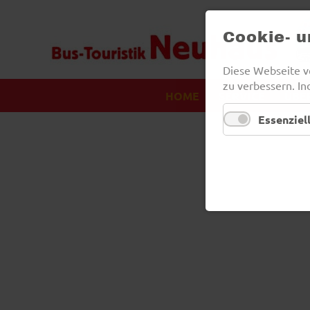
Cookie- 
Diese Webseite v
zu verbessern. In
HOME
SERVICE
ÜBE
NAVIGATION
ÜBERSPRINGEN
Essenziel