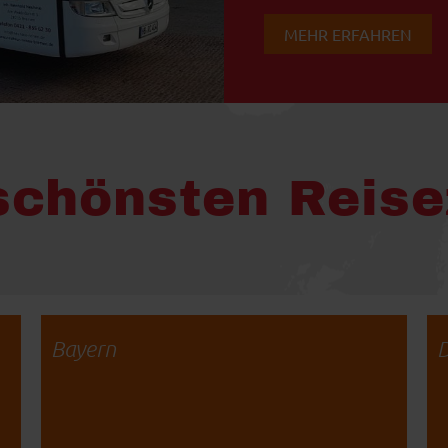
MEHR ERFAHREN
schönsten Reise
Bayern
D