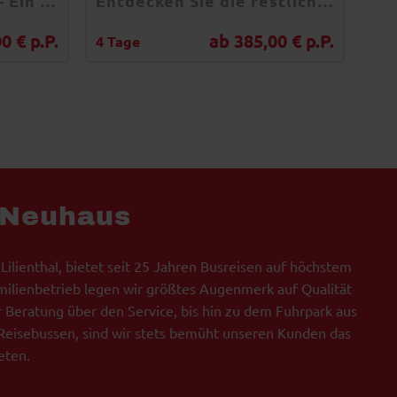
Husumer Hafentage – Ein maritimes Fest voller Tradition, Musik und kulinarischer Genüsse im Herzen der Nordsee
Entdecken Sie die festliche Magie Dresdens im Dezember – mit einer unvergesslichen Busreise und einem Besuch des historischen Striezelmarktes!
0 € p.P.
ab 385,00 € p.P.
4 Tage
1 T
 Neuhaus
 Lilienthal, bietet seit 25 Jahren Busreisen auf höchstem
milienbetrieb legen wir größtes Augenmerk auf Qualität
r Beratung über den Service, bis hin zu dem Fuhrpark aus
eisebussen, sind wir stets bemüht unseren Kunden das
eten.