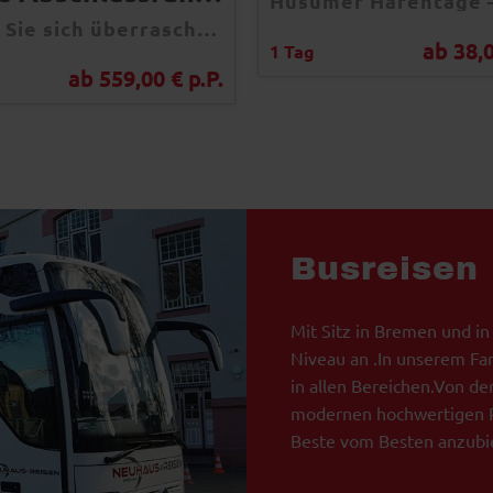
Lassen Sie sich überraschen – Ihre nächste Busreise führt Sie an ein Ziel, das Sie noch nie erwartet haben!
ab 38,0
1 Tag
ab 559,00 € p.P.
Busreisen
Mit Sitz in Bremen und in
Niveau an .In unserem Fa
in allen Bereichen.Von de
modernen hochwertigen R
Beste vom Besten anzubi