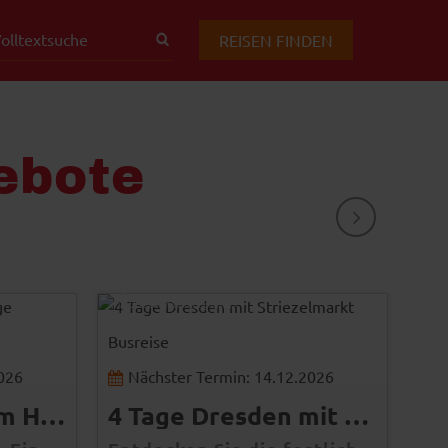
REISEN FINDEN
ebote
WEITER
Sylvio Dittrich
© Dresden Marketing GmbH
Pohl
© M
Busreise
Bus
2026
Nächster Termin: 14.12.2026
N
Tagesfahrt Husum Hafentage
4 Tage Dresden mit Striezelmarkt