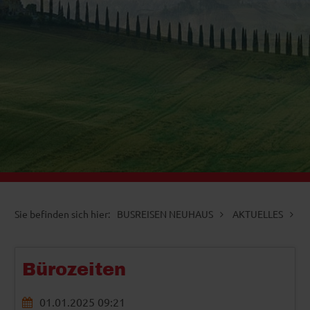
ZURÜCK
WEITER
BUSREISEN NEUHAUS
AKTUELLES
A
Bürozeiten
01.01.2025 09:21