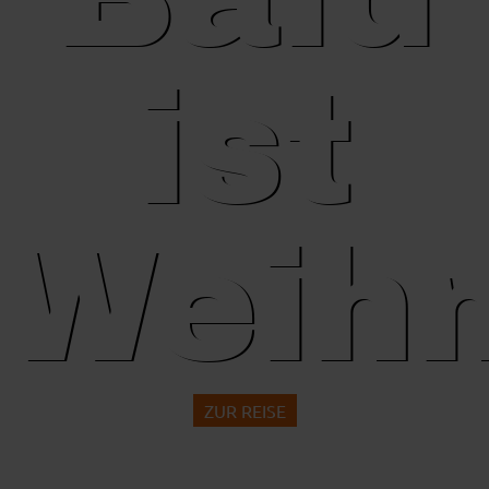
ist
Weih
ZUR REISE