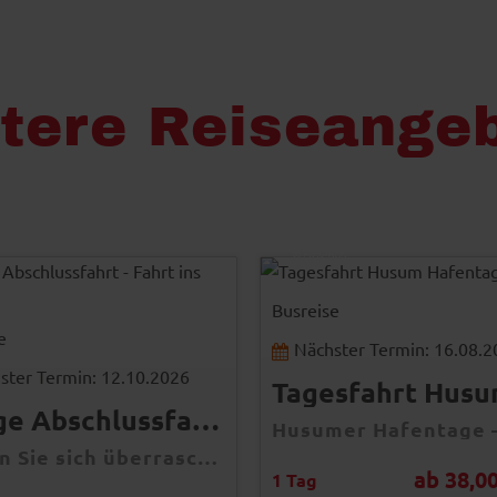
tere Reiseange
Peter Eckert
© Easy-BUS
Busreise
e
Nächster Termin: 16.08.
ster Termin: 12.10.2026
5 Tage Abschlussfahrt - Fahrt ins Blaue
Lassen Sie sich überraschen – Ihre nächste Busreise führt Sie an ein Ziel, das Sie noch nie erwartet haben!
ab 38,00
1 Tag