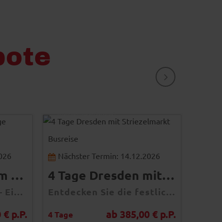
bote
WEITER
Sylvio Dittrich
© Dresden Marketing GmbH
Pohl Mi
© MEV/
Busreise
Busrei
2026
Nächster Termin: 14.12.2026
Näch
Tagesfahrt Husum Hafentage
4 Tage Dresden mit Striezelmarkt
Husumer Hafentage – Ein maritimes Fest voller Tradition, Musik und kulinarischer Genüsse im Herzen der Nordsee
Entdecken Sie die festliche Magie Dresdens im Dezember – mit einer unvergesslichen Busreise und einem Besuch des historischen Striezelmarktes!
 € p.P.
ab 385,00 € p.P.
4 Tage