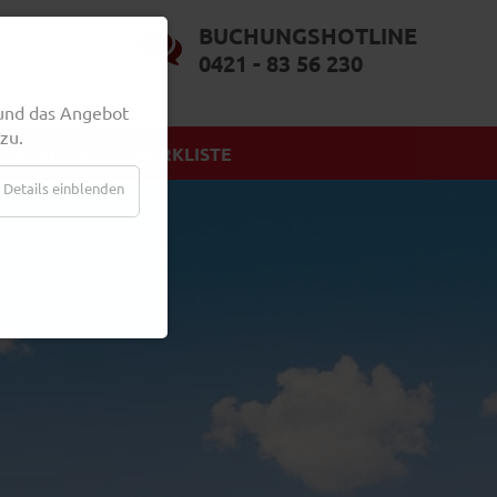
BUCHUNGSHOTLINE
0421 - 83 56 230
und das Angebot
zu.
KONTAKT
MERKLISTE
Details einblenden