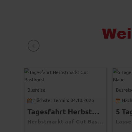
Wei
ZURÜCK
-
© Gut Basthorst
-
Busreise
Busreis
Nächster Termin: 04.10.2026
Näch
026
Tagesfahrt Herbstmarkt Gut Basthorst
Folkwang Museum Essen - Sonderausstellung Ich, Gustave Courbet, Maler und Rebell
Herbstmarkt auf Gut Basthorst – Entdecken Sie regionale Köstlichkeiten, handgemachte Kunst und herbstliche Atmosphäre!
Ein Meisterwerk der Moderne: Entdecken Sie eines der bedeutendsten Kunstmuseen Deutschlands mit Werken von Weltrang