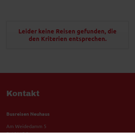
Leider keine Reisen gefunden, die
den Kriterien entsprechen.
Kontakt
Busreisen Neuhaus
Am Weidedamm 5
D-28215 Bremen