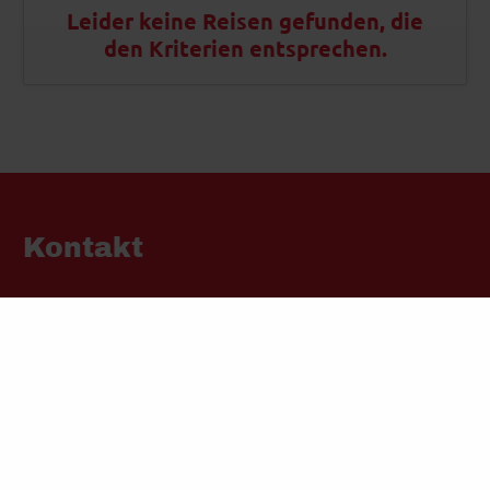
Leider keine Reisen gefunden, die
den Kriterien entsprechen.
Kontakt
Busreisen Neuhaus
Am Weidedamm 5
D-28215 Bremen
Telefon: +49 (0) 421/835623-0
Telefax: +49 (0) 421/835623-29